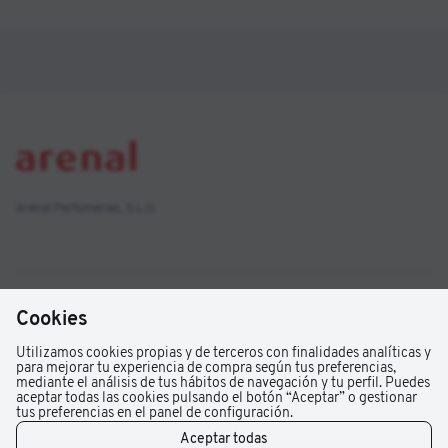
C), minerales, bioflavonoides, aminoácidos esenciales
(ácido aspártico, ácido glutámico, alanina, arginina, cistina,
glicina, histidina, prolina, serina, treonina, triptófano,
tirosina y valina), enzimas, etc. El polen de abejas es
recomendable prácticamente para cualquier persona:
niños, atletas, personas con carencias nutricionales, para
combatir el cansancio o compensar las demandas
nutritivas que implica el estrés, convalecientes o tercera
edad.
Arenal Perfumerias, S.L.U.
Arenal
Cookies
Atención al cliente
Sobre arenal
Utilizamos cookies propias y de terceros con finalidades analíticas y
para mejorar tu experiencia de compra según tus preferencias,
Venta Online
Lunes a Viernes de 09:00 a 18:00
mediante el análisis de tus hábitos de navegación y tu perfil. Puedes
Promociones
aceptar todas las cookies pulsando el botón “Aceptar” o gestionar
Preguntas Frecuentes
Síguenos
tus preferencias en el panel de configuración.
Estuches
Tiendas Arenal
Aceptar todas
Contacto